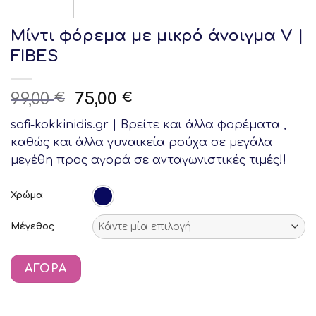
Mίντι φόρεμα με μικρό άνοιγμα V |
FIBES
Original
Current
99,00
75,00
€
€
price
price
sofi-kokkinidis.gr | Bρείτε και άλλα φορέματα ,
was:
is:
καθώς και άλλα γυναικεία ρούχα σε μεγάλα
99,00 €.
75,00 €.
μεγέθη προς αγορά σε ανταγωνιστικές τιμές!!
Χρώμα
Μέγεθος
ΑΓΟΡΆ