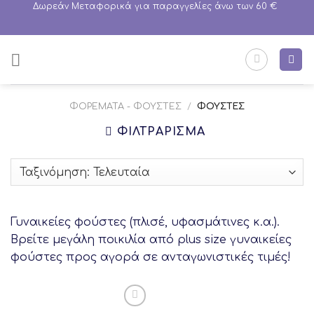
Skip
Δωρεάν Μεταφορικά για παραγγελίες άνω των 60 €
to
content
ΦΟΡΈΜΑΤΑ - ΦΟΎΣΤΕΣ
/
ΦΟΎΣΤΕΣ
ΦΙΛΤΡΆΡΙΣΜΑ
Γυναικείες φούστες (πλισέ, υφασμάτινες κ.α.).
Βρείτε μεγάλη ποικιλία από plus size γυναικείες
φούστες προς αγορά σε ανταγωνιστικές τιμές!