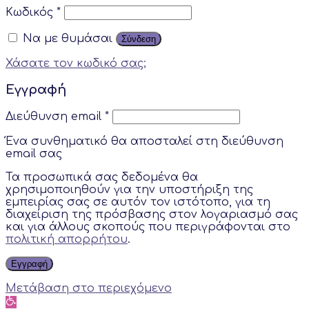
Κωδικός
*
Να με θυμάσαι
Σύνδεση
Χάσατε τον κωδικό σας;
Εγγραφή
Διεύθυνση email
*
Ένα συνθηματικό θα αποσταλεί στη διεύθυνση
email σας
Τα προσωπικά σας δεδομένα θα
χρησιμοποιηθούν για την υποστήριξη της
εμπειρίας σας σε αυτόν τον ιστότοπο, για τη
διαχείριση της πρόσβασης στον λογαριασμό σας
και για άλλους σκοπούς που περιγράφονται στο
πολιτική απορρήτου
.
Εγγραφή
Μετάβαση στο περιεχόμενο
Ανοίξτε