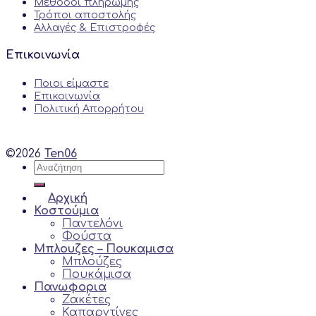
Μέθοδοι πληρωμής
Τρόποι αποστολής
Αλλαγές & Επιστροφές
Επικοινωνία
Ποιοι είμαστε
Επικοινωνία
Πολιτική Απορρήτου
©2026
Ten06
Αναζήτηση
για:
Αρχική
Κοστούμια
Παντελόνι
Φούστα
Μπλουζες – Πουκαμισα
Μπλούζες
Πουκάμισα
Πανωφορια
Ζακέτες
Καπαρντίνες