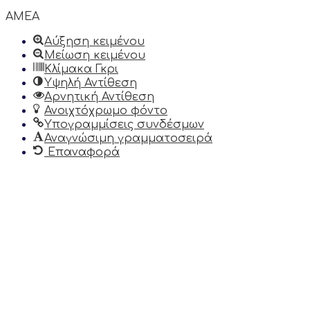
τη
γραμμή
AMEA
εργαλείων
Αύξηση κειμένου
Μείωση κειμένου
Κλίμακα Γκρι
Υψηλή Αντίθεση
Αρνητική Αντίθεση
Ανοιχτόχρωμο φόντο
Υπογραμμίσεις συνδέσμων
Αναγνώσιμη γραμματοσειρά
Επαναφορά