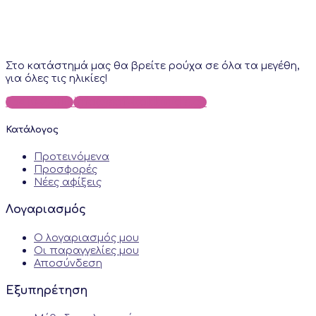
Στο κατάστημά μας θα βρείτε ρούχα σε όλα τα μεγέθη,
για όλες τις ηλικίες!
25410-22018
info@sofi-kokkinidis.gr
Κατάλογος
Προτεινόμενα
Προσφορές
Νέες αφίξεις
Λογαριασμός
Ο λογαριασμός μου
Οι παραγγελίες μου
Αποσύνδεση
Εξυπηρέτηση