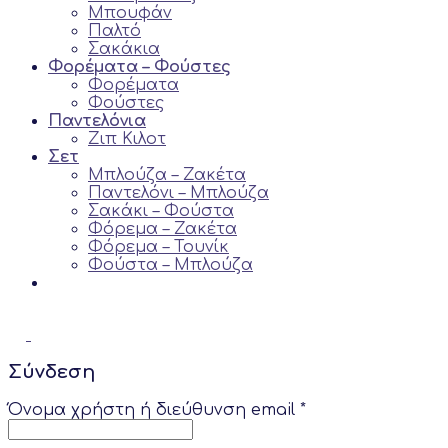
Μπουφάν
Παλτό
Σακάκια
Φορέματα – Φούστες
Φορέματα
Φούστες
Παντελόνια
Ζιπ Κιλoτ
Σετ
Μπλούζα – Ζακέτα
Παντελόνι – Μπλούζα
Σακάκι – Φούστα
Φόρεμα – Ζακέτα
Φόρεμα – Τουνίκ
Φούστα – Μπλούζα
Σύνδεση
Όνομα χρήστη ή διεύθυνση email
*