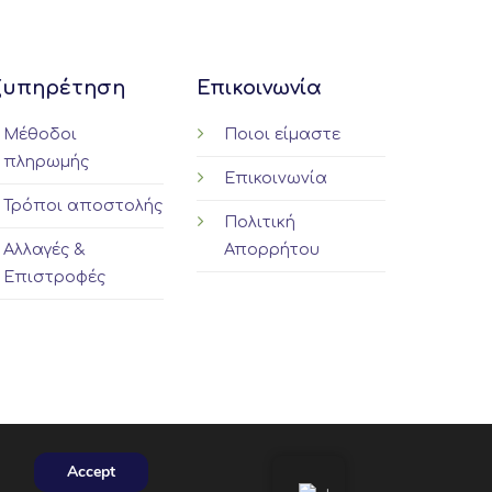
ple
nts.
ξυπηρέτηση
Επικοινωνία
ns
Μέθοδοι
Ποιοι είμαστε
πληρωμής
en
Επικοινωνία
Τρόποι αποστολής
Πολιτική
uct
Αλλαγές &
Απορρήτου
Επιστροφές
Accept