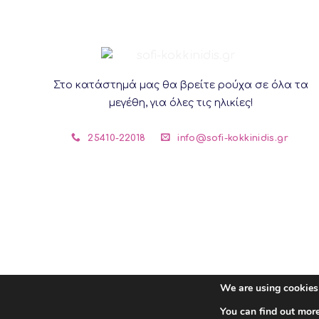
multiple
variants.
The
options
may
Στο κατάστημά μας θα βρείτε ρούχα σε όλα τα
be
μεγέθη, για όλες τις ηλικίες!
chosen
on
25410-22018
info@sofi-kokkinidis.gr
the
product
page
We are using cookies 
You can find out mor