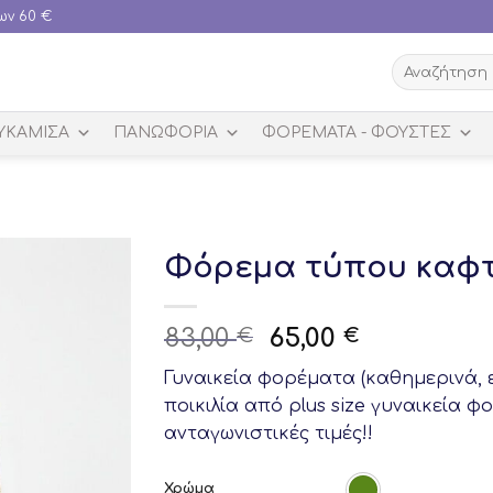
ων 60 €
Αναζήτηση
για:
ΥΚΑΜΙΣΑ
ΠΑΝΩΦΟΡΙΑ
ΦΟΡΈΜΑΤΑ - ΦΟΎΣΤΕΣ
Φόρεμα τύπου καφτά
Original
Current
83,00
65,00
€
€
price
price
Γυναικεία φορέματα (καθημερινά, ε
was:
is:
ποικιλία από plus size γυναικεία
83,00 €.
65,00 €.
ανταγωνιστικές τιμές!!
Χρώμα