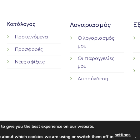
multi
varia
The
Κατάλογος
Λογαριασμός
Ε
optio
may
Προτεινόμενα
Ο λογαριασμός
be
μου
chos
Προσφορές
on
Οι παραγγελίες
Νέες αφίξεις
the
μου
prod
page
Αποσύνδεση
to give you the best experience on our website.
settings
e about which cookies we are using or switch them off in
.
©2026
Ten06