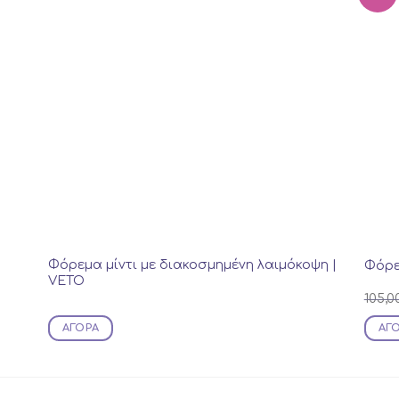
Φόρεμα μίντι με διακοσμημένη λαιμόκοψη |
Φόρε
VETO
105,0
ΑΓΟΡΆ
ΑΓ
This
prod
has