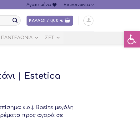
Αγαπημένα
Επικοινωνία
ΚΑΛΆΘΙ /
0,00
€
Ανοίξτ
ΠΑΝΤΕΛΌΝΙΑ
ΣΕΤ
νι | Estetica
πίσημα κ.α.). Βρείτε μεγάλη
 φορέματα προς αγορά σε