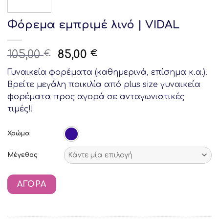
Φόρεμα εμπριμέ λινό | VIDAL
Original
Current
105,00
85,00
€
€
price
price
Γυναικεία φορέματα (καθημερινά, επίσημα κ.α.).
was:
is:
Βρείτε μεγάλη ποικιλία από plus size γυναικεία
105,00 €.
85,00 €.
φορέματα προς αγορά σε ανταγωνιστικές
τιμές!!
Χρώμα
Μέγεθος
ΑΓΟΡΆ