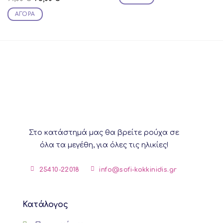
179,00 €.
150,00 €.
price
price
This
was:
is:
ΑΓΟΡΆ
99,00 €.
75,00 €.
product
This
has
product
multiple
has
variants.
multiple
The
variants.
options
The
may
options
be
may
chosen
be
on
chosen
the
on
Στο κατάστημά μας θα βρείτε ρούχα σε
product
the
όλα τα μεγέθη, για όλες τις ηλικίες!
page
product
page
25410-22018
info@sofi-kokkinidis.gr
Κατάλογος