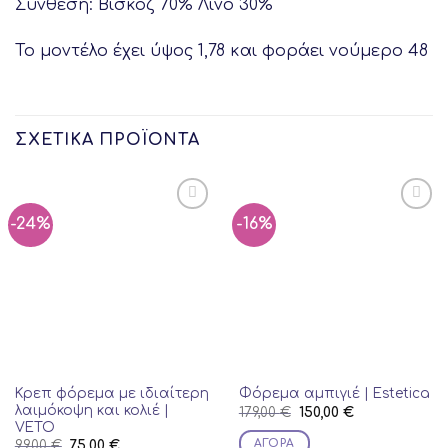
Σύνθεση: Βισκόζ 70% Λινό 30%
Το μοντέλο έχει ύψος 1,78 και φοράει νούμερο 48
ΣΧΕΤΙΚΆ ΠΡΟΪΌΝΤΑ
-24%
-16%
Κρεπ φόρεμα με ιδιαίτερη
Φόρεμα αμπιγιέ | Estetica
λαιμόκοψη και κολιέ |
Original
Current
179,00
€
150,00
€
price
price
VETO
was:
is:
ΑΓΟΡΆ
Original
Current
99,00
€
75,00
€