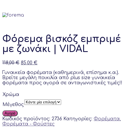
Φόρεμα βισκόζ εμπριμέ
με ζωνάκι | VIDAL
Original
Current
118,00
€
85,00
€
price
price
Γυναικεία φορέματα (καθημερινά, επίσημα κ.α.).
was:
is:
Βρείτε μεγάλη ποικιλία από plus size γυναικεία
118,00 €.
85,00 €.
φορέματα προς αγορά σε ανταγωνιστικές τιμές!!
Χρώμα
Μέγεθος
Αγορά
Κωδικός προϊόντος:
2736
Κατηγορίες:
Φορέματα
,
Φορέματα - Φούστες