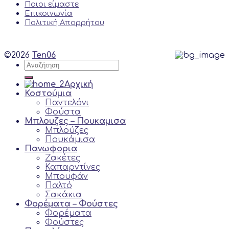
Ποιοι είμαστε
Επικοινωνία
Πολιτική Απορρήτου
©2026
Ten06
Αναζήτηση
για:
Αρχική
Κοστούμια
Παντελόνι
Φούστα
Μπλουζες – Πουκαμισα
Μπλούζες
Πουκάμισα
Πανωφορια
Ζακέτες
Καπαρντίνες
Μπουφάν
Παλτό
Σακάκια
Φορέματα – Φούστες
Φορέματα
Φούστες