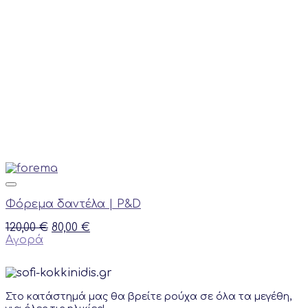
product
page
Φόρεμα δαντέλα | P&D
Original
Current
120,00
€
80,00
€
price
price
Αγορά
This
was:
is:
product
120,00 €.
80,00 €.
has
multiple
Στο κατάστημά μας θα βρείτε ρούχα σε όλα τα μεγέθη,
variants.