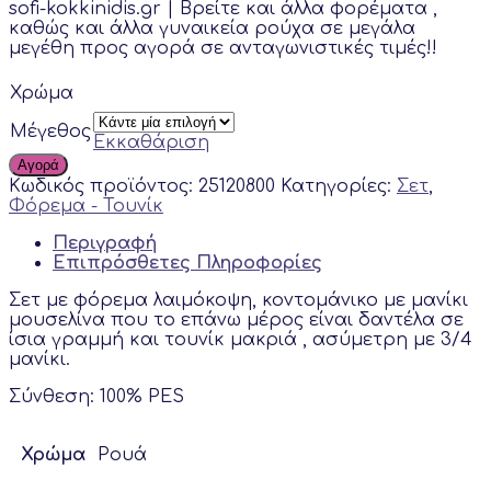
sofi-kokkinidis.gr | Bρείτε και άλλα φορέματα ,
was:
is:
καθώς και άλλα γυναικεία ρούχα σε μεγάλα
189,00 €.
160,00 €.
μεγέθη προς αγορά σε ανταγωνιστικές τιμές!!
Χρώμα
Μέγεθος
Εκκαθάριση
Αγορά
Κωδικός προϊόντος:
25120800
Κατηγορίες:
Σετ
,
Φόρεμα - Τουνίκ
Περιγραφή
Επιπρόσθετες Πληροφορίες
Σετ με φόρεμα λαιμόκοψη, κοντομάνικο με μανίκι
μουσελίνα που το επάνω μέρος είναι δαντέλα σε
ίσια γραμμή και τουνίκ μακριά , ασύμετρη με 3/4
μανίκι.
Σύνθεση: 100% PES
Χρώμα
Ρουά