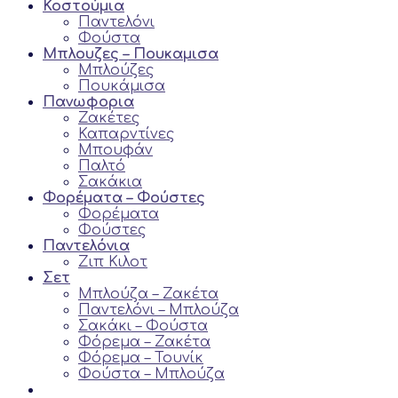
Κοστούμια
Παντελόνι
Φούστα
Μπλουζες – Πουκαμισα
Μπλούζες
Πουκάμισα
Πανωφορια
Ζακέτες
Καπαρντίνες
Μπουφάν
Παλτό
Σακάκια
Φορέματα – Φούστες
Φορέματα
Φούστες
Παντελόνια
Ζιπ Κιλoτ
Σετ
Μπλούζα – Ζακέτα
Παντελόνι – Μπλούζα
Σακάκι – Φούστα
Φόρεμα – Ζακέτα
Φόρεμα – Τουνίκ
Φούστα – Μπλούζα