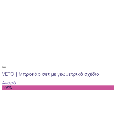
VETO | Μπροκάρ σετ με γεωμετρικά σχέδια
Αγορά
-29%