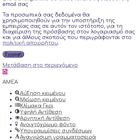
email σας
Τα προσωπικά σας δεδομένα θα
χρησιμοποιηθούν για την υποστήριξη της
εμπειρίας σας σε αυτόν τον ιστότοπο, για τη
διαχείριση της πρόσβασης στον λογαριασμό σας
και για άλλους σκοπούς που περιγράφονται στο
πολιτική απορρήτου
.
Εγγραφή
Μετάβαση στο περιεχόμενο
Ανοίξτε
τη
γραμμή
AMEA
εργαλείων
Αύξηση κειμένου
Μείωση κειμένου
Κλίμακα Γκρι
Υψηλή Αντίθεση
Αρνητική Αντίθεση
Ανοιχτόχρωμο φόντο
Υπογραμμίσεις συνδέσμων
Αναγνώσιμη γραμματοσειρά