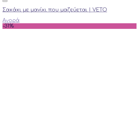
Σακάκι με μανίκι που μαζεύεται | VETO
Αγορά
-31%