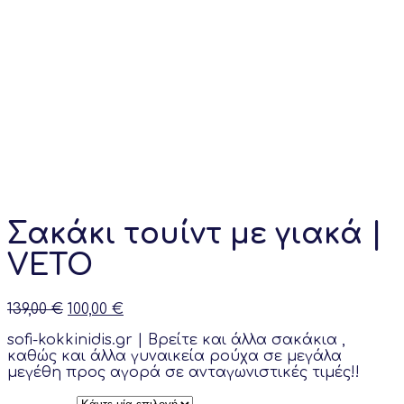
Σακάκι τουίντ με γιακά |
VETO
Original
Current
139,00
€
100,00
€
price
price
sofi-kokkinidis.gr | Bρείτε και άλλα σακάκια ,
was:
is:
καθώς και άλλα γυναικεία ρούχα σε μεγάλα
139,00 €.
100,00 €.
μεγέθη προς αγορά σε ανταγωνιστικές τιμές!!