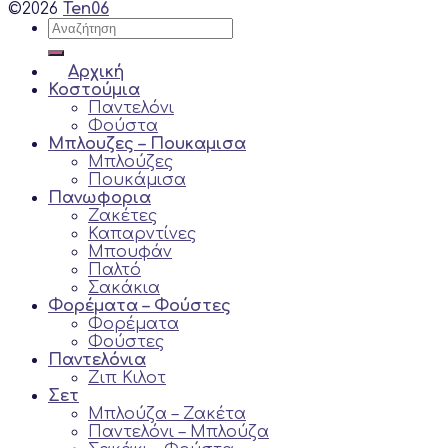
©2026
Ten06
Αναζήτηση
για:
Αρχική
Κοστούμια
Παντελόνι
Φούστα
Μπλουζες – Πουκαμισα
Μπλούζες
Πουκάμισα
Πανωφορια
Ζακέτες
Καπαρντίνες
Μπουφάν
Παλτό
Σακάκια
Φορέματα – Φούστες
Φορέματα
Φούστες
Παντελόνια
Ζιπ Κιλoτ
Σετ
Μπλούζα – Ζακέτα
Παντελόνι – Μπλούζα