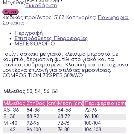
Μέγεθος
Εκκαθάριση
Αγορά
Κωδικός προϊόντος:
5183
Κατηγορίες:
Πανωφορια
,
Σακάκια
Περιγραφή
Επιπρόσθετες Πληροφορίες
ΜΕΓΕΘΟΛΟΓΙΟ
Τουίντ σακάκι με γιακά, κλείσιμο μπροστά με
κουμπιά, δερματίνη φυτίλι στο γιακά και τα
μανίκια, φοδραρισμένο. Κλασική και ταυτόχρονα
μοντέρνα επιλογή για στιλάτες εμφανίσεις.
COMPOSITION 70%PES 30%WO
Μέγεθος
50, 54, 56, 58
Μέγεθος
Στήθος (cm)
Μέση (cm)
Περιφέρεια (cm)
XS- 36
84-88
64-68
92-96
S- 38
88-92
68-72
96-100
M -40
92-96
72-76
100-104
L- 42
96-100
76-80
104-108