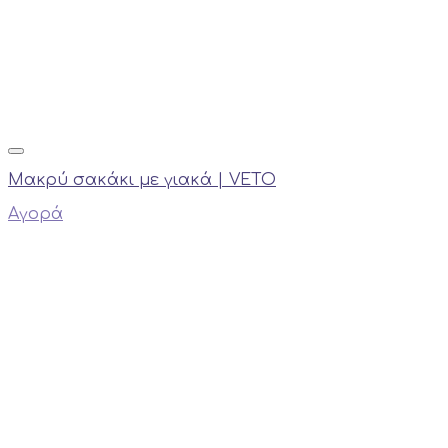
Μακρύ σακάκι με γιακά | VETO
Αγορά