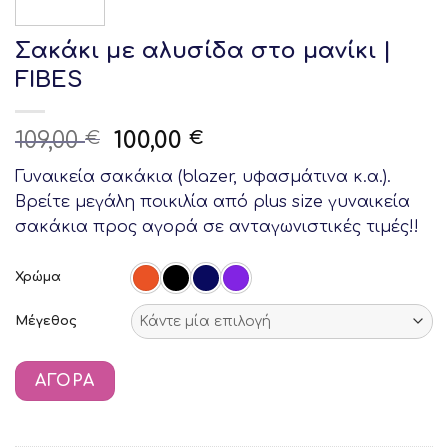
Σακάκι με αλυσίδα στο μανίκι |
FIBES
Original
Current
109,00
100,00
€
€
price
price
Γυναικεία σακάκια (blazer, υφασμάτινα κ.α.).
was:
is:
Βρείτε μεγάλη ποικιλία από plus size γυναικεία
109,00 €.
100,00 €.
σακάκια προς αγορά σε ανταγωνιστικές τιμές!!
Χρώμα
Μέγεθος
ΑΓΟΡΆ