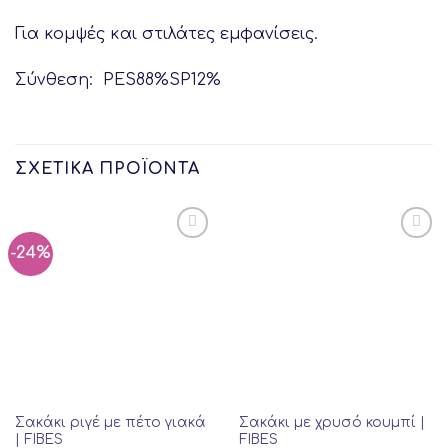
Για κομψές και στιλάτες εμφανίσεις.
Σύνθεση: PES88%SP12%
ΣΧΕΤΙΚΆ ΠΡΟΪΌΝΤΑ
-24%
Σακάκι ριγέ με πέτο γιακά
Σακάκι με χρυσό κουμπί |
| FIBES
FIBES