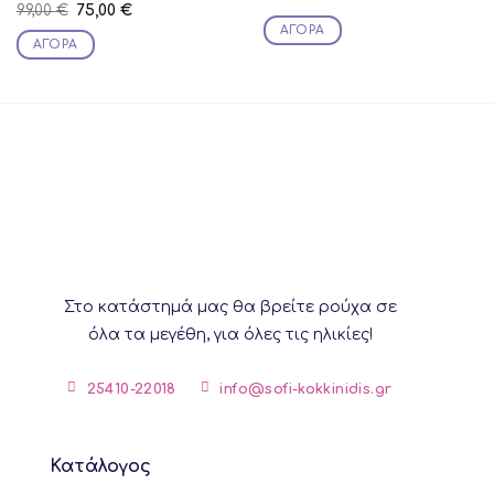
Original
Current
99,00
€
75,00
€
price
price
ΑΓΟΡΆ
was:
is:
ΑΓΟΡΆ
99,00 €.
75,00 €.
This
product
has
multiple
variants.
The
options
may
be
chosen
on
Στο κατάστημά μας θα βρείτε ρούχα σε
the
όλα τα μεγέθη, για όλες τις ηλικίες!
product
page
25410-22018
info@sofi-kokkinidis.gr
Κατάλογος