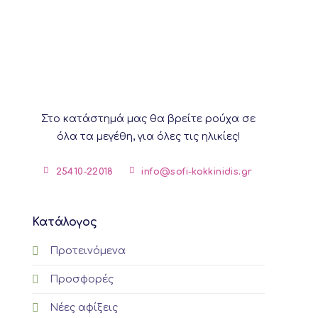
variants.
The
options
may
be
chosen
on
Στο κατάστημά μας θα βρείτε ρούχα σε
the
product
όλα τα μεγέθη, για όλες τις ηλικίες!
page
25410-22018
info@sofi-kokkinidis.gr
Κατάλογος
Προτεινόμενα
Προσφορές
Νέες αφίξεις