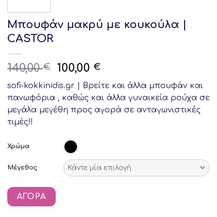
Μπουφάν μακρύ με κουκούλα |
CASTOR
Original
Current
140,00
100,00
€
€
price
price
sofi-kokkinidis.gr | Bρείτε και άλλα μπουφάν και
was:
is:
πανωφόρια , καθώς και άλλα γυναικεία ρούχα σε
140,00 €.
100,00 €.
μεγάλα μεγέθη προς αγορά σε ανταγωνιστικές
τιμές!!
Χρώμα
Μέγεθος
ΑΓΟΡΆ