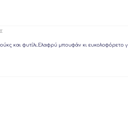
ΕΣ
ύκς και φυτίλι.Ελαφρύ μπουφάν κι ευκολοφόρετο γι