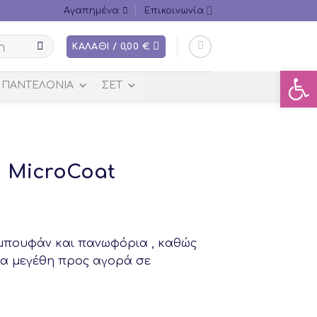
Αγαπημένα
Επικοινωνία
ΚΑΛΆΘΙ /
0,00
€
Ανοίξτ
ΠΑΝΤΕΛΌΝΙΑ
ΣΕΤ
 ΜicroCoat
λα μπουφάν και πανωφόρια , καθώς
λα μεγέθη προς αγορά σε