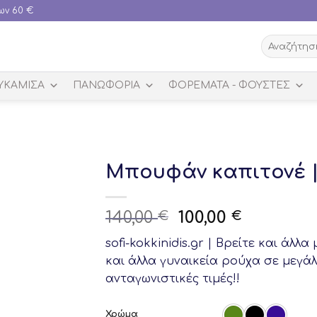
ων 60 €
Αναζήτηση
για:
ΥΚΑΜΙΣΑ
ΠΑΝΩΦΟΡΙΑ
ΦΟΡΈΜΑΤΑ - ΦΟΎΣΤΕΣ
Μπουφάν καπιτονέ |
Original
Current
140,00
100,00
€
€
price
price
sofi-kokkinidis.gr | Bρείτε και άλ
was:
is:
και άλλα γυναικεία ρούχα σε μεγά
140,00 €.
100,00 €.
ανταγωνιστικές τιμές!!
Χρώμα