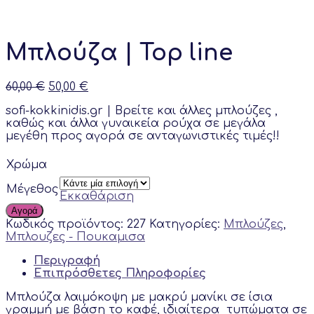
Μπλούζα | Top line
Original
Current
60,00
€
50,00
€
price
price
sofi-kokkinidis.gr | Bρείτε και άλλες μπλούζες ,
was:
is:
καθώς και άλλα γυναικεία ρούχα σε μεγάλα
60,00 €.
50,00 €.
μεγέθη προς αγορά σε ανταγωνιστικές τιμές!!
Χρώμα
Μέγεθος
Εκκαθάριση
Αγορά
Κωδικός προϊόντος:
227
Κατηγορίες:
Μπλούζες
,
Μπλουζες - Πουκαμισα
Περιγραφή
Επιπρόσθετες Πληροφορίες
Μπλούζα λαιμόκοψη με μακρύ μανίκι σε ίσια
γραμμή με βάση το καφέ, ιδιαίτερα τυπώματα σε