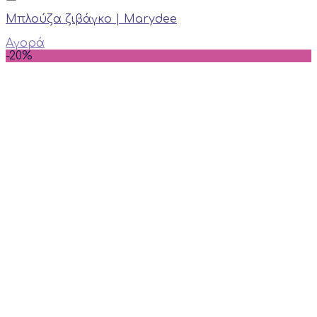
Mπλούζα ζιβάγκο | Marydee
Αγορά
-20%