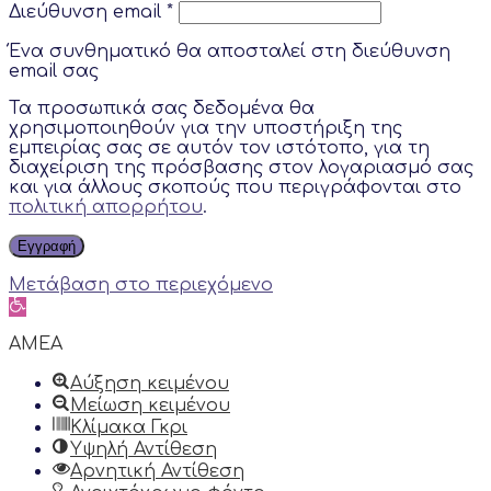
Διεύθυνση email
*
Ένα συνθηματικό θα αποσταλεί στη διεύθυνση
email σας
Τα προσωπικά σας δεδομένα θα
χρησιμοποιηθούν για την υποστήριξη της
εμπειρίας σας σε αυτόν τον ιστότοπο, για τη
διαχείριση της πρόσβασης στον λογαριασμό σας
και για άλλους σκοπούς που περιγράφονται στο
πολιτική απορρήτου
.
Εγγραφή
Μετάβαση στο περιεχόμενο
Ανοίξτε
τη
γραμμή
AMEA
εργαλείων
Αύξηση κειμένου
Μείωση κειμένου
Κλίμακα Γκρι
Υψηλή Αντίθεση
Αρνητική Αντίθεση