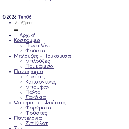
©2026
Ten06
Αναζήτηση
για:
Αρχική
Κοστούμια
Παντελόνι
Φούστα
Μπλουζες – Πουκαμισα
Μπλούζες
Πουκάμισα
Πανωφορια
Ζακέτες
Καπαρντίνες
Μπουφάν
Παλτό
Σακάκια
Φορέματα – Φούστες
Φορέματα
Φούστες
Παντελόνια
Ζιπ Κιλoτ
Σετ