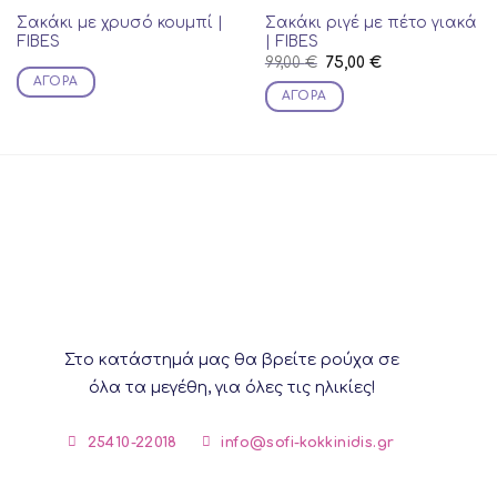
Σακάκι με χρυσό κουμπί |
Σακάκι ριγέ με πέτο γιακά
FIBES
| FIBES
Original
Current
99,00
€
75,00
€
price
price
ΑΓΟΡΆ
was:
is:
ΑΓΟΡΆ
99,00 €.
75,00 €.
This
product
has
multiple
variants.
The
options
may
be
chosen
on
Στο κατάστημά μας θα βρείτε ρούχα σε
the
όλα τα μεγέθη, για όλες τις ηλικίες!
product
page
25410-22018
info@sofi-kokkinidis.gr