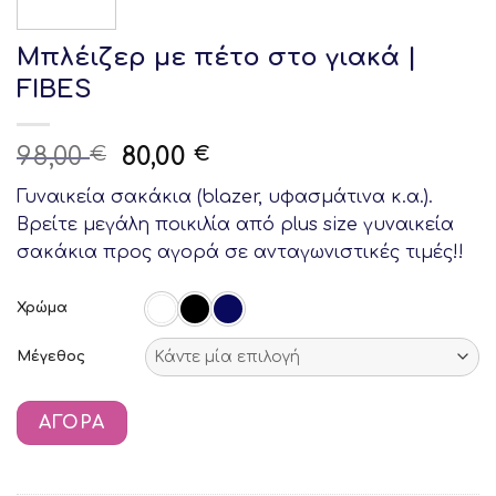
Μπλέιζερ με πέτο στο γιακά |
FIBES
Original
Current
98,00
80,00
€
€
price
price
Γυναικεία σακάκια (blazer, υφασμάτινα κ.α.).
was:
is:
Βρείτε μεγάλη ποικιλία από plus size γυναικεία
98,00 €.
80,00 €.
σακάκια προς αγορά σε ανταγωνιστικές τιμές!!
Χρώμα
Μέγεθος
ΑΓΟΡΆ