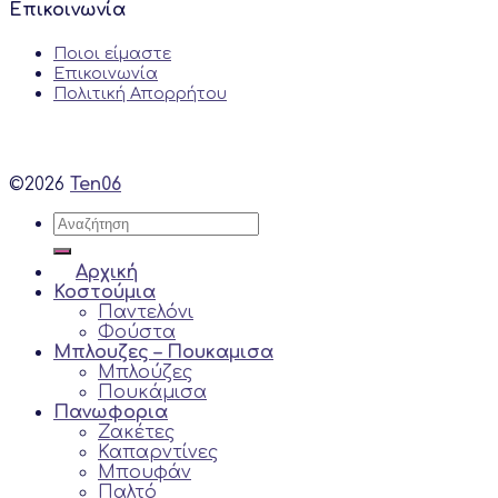
Επικοινωνία
Ποιοι είμαστε
Επικοινωνία
Πολιτική Απορρήτου
©2026
Ten06
Αναζήτηση
για:
Αρχική
Κοστούμια
Παντελόνι
Φούστα
Μπλουζες – Πουκαμισα
Μπλούζες
Πουκάμισα
Πανωφορια
Ζακέτες
Καπαρντίνες
Μπουφάν
Παλτό