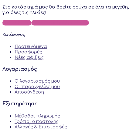
Στο κατάστημά μας θα βρείτε ρούχα σε όλα τα μεγέθη,
για όλες τις ηλικίες!
25410-22018
info@sofi-kokkinidis.gr
Κατάλογος
Προτεινόμενα
Προσφορές
Νέες αφίξεις
Λογαριασμός
Ο λογαριασμός μου
Οι παραγγελίες μου
Αποσύνδεση
Εξυπηρέτηση
Μέθοδοι πληρωμής
Τρόποι αποστολής
Αλλαγές & Επιστροφές