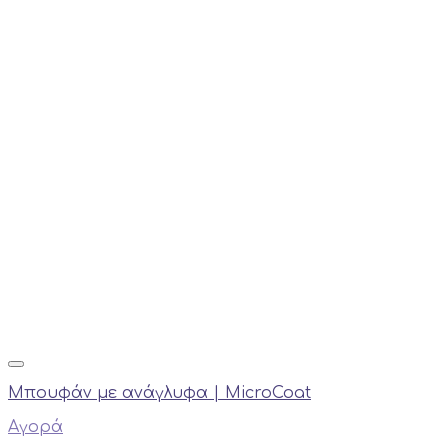
Mπουφάν με ανάγλυφα | ΜicroCoat
Αγορά