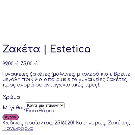
Ζακέτα | Estetica
Original
Current
99,00
€
75,00
€
price
price
Γυναικείες ζακέτες (μάλλινες, μπολερό κ.α.). Βρείτε
was:
is:
μεγάλη ποικιλία από plus size γυναικείες ζακέτες
99,00 €.
75,00 €.
προς αγορά σε ανταγωνιστικές τιμές!!
Χρώμα
Μέγεθος
Εκκαθάριση
Αγορά
Κωδικός προϊόντος:
25160201
Κατηγορίες:
Ζακέτες
,
Πανωφορια