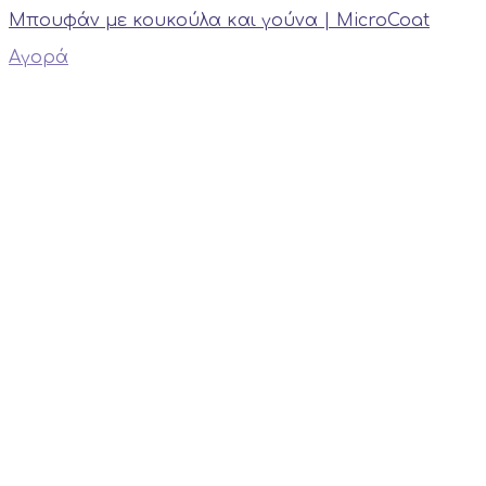
Mπουφάν με κουκούλα και γούνα | MicroCoat
Αγορά