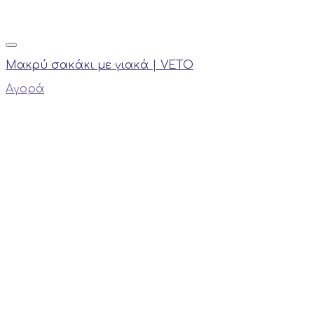
Μακρύ σακάκι με γιακά | VETO
Αγορά