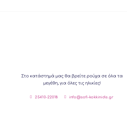
This
product
has
multiple
variants.
The
options
may
be
chosen
on
the
Στο κατάστημά μας θα βρείτε ρούχα σε όλα τα
product
μεγέθη, για όλες τις ηλικίες!
page
25410-22018
info@sofi-kokkinidis.gr