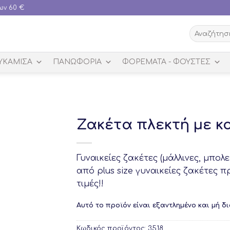
ων 60 €
Αναζήτηση
για:
ΥΚΑΜΙΣΑ
ΠΑΝΩΦΟΡΙΑ
ΦΟΡΈΜΑΤΑ - ΦΟΎΣΤΕΣ
Ζακέτα πλεκτή με κ
Γυναικείες ζακέτες (μάλλινες, μπολε
από plus size γυναικείες ζακέτες 
τιμές!!
Αυτό το προϊόν είναι εξαντλημένο και μή δ
Κωδικός προϊόντος:
3518