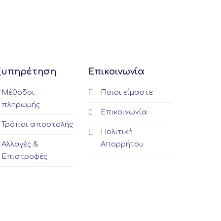
This
duct
product
has
iple
multiple
ants.
variants.
The
ξυπηρέτηση
Επικοινωνία
ions
options
y
may
Μέθοδοι
Ποιοι είμαστε
be
πληρωμής
sen
chosen
Επικοινωνία
on
Τρόποι αποστολής
the
Πολιτική
duct
product
Αλλαγές &
Απορρήτου
e
page
Επιστροφές