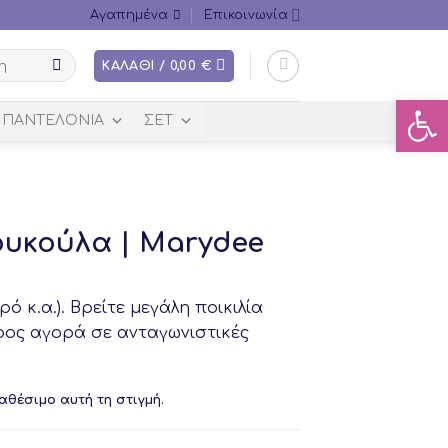
Αγαπημένα
Επικοινωνία
ΚΑΛΆΘΙ /
0,00
€
Ανοίξτ
ΠΑΝΤΕΛΌΝΙΑ
ΣΕΤ
ουκούλα | Marydee
ρό κ.α.). Βρείτε μεγάλη ποικιλία
προς αγορά σε ανταγωνιστικές
ιαθέσιμο αυτή τη στιγμή.