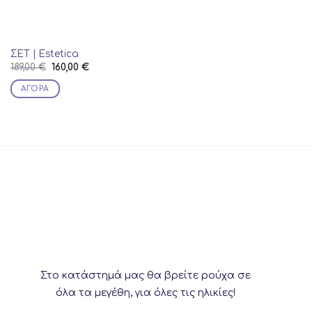
ΣΕΤ | Estetica
Original
Current
189,00
€
160,00
€
price
price
was:
is:
ΑΓΟΡΆ
189,00 €.
160,00 €.
This
product
has
multiple
variants.
The
options
may
be
chosen
on
the
Στο κατάστημά μας θα βρείτε ρούχα σε
product
όλα τα μεγέθη, για όλες τις ηλικίες!
page