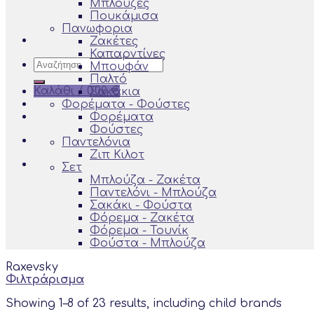
Μπλούζες
Πουκάμισα
Πανωφορια
Ζακέτες
Καπαρντίνες
Αναζήτηση
Μπουφάν
για:
Παλτό
Καλάθι /
0,00
€
Σακάκια
Φορέματα - Φούστες
Φορέματα
Φούστες
Παντελόνια
Ζιπ Κιλoτ
Σετ
Μπλούζα - Ζακέτα
Παντελόνι - Μπλούζα
Σακάκι - Φούστα
Φόρεμα - Ζακέτα
Φόρεμα - Τουνίκ
Φούστα - Μπλούζα
Raxevsky
Φιλτράρισμα
Showing 1–8 of 23 results, including child brands