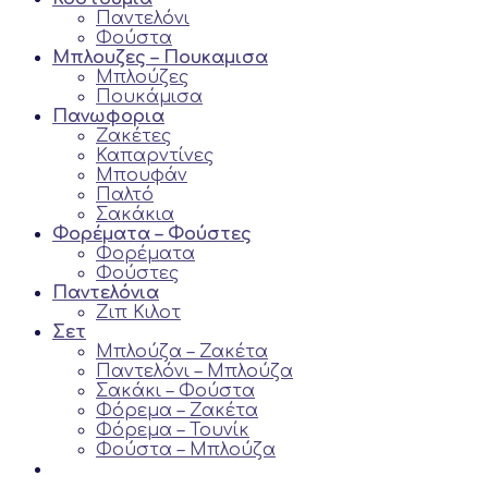
Παντελόνι
Φούστα
Μπλουζες – Πουκαμισα
Μπλούζες
Πουκάμισα
Πανωφορια
Ζακέτες
Καπαρντίνες
Μπουφάν
Παλτό
Σακάκια
Φορέματα – Φούστες
Φορέματα
Φούστες
Παντελόνια
Ζιπ Κιλoτ
Σετ
Μπλούζα – Ζακέτα
Παντελόνι – Μπλούζα
Σακάκι – Φούστα
Φόρεμα – Ζακέτα
Φόρεμα – Τουνίκ
Φούστα – Μπλούζα