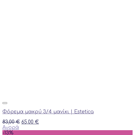
Φόρεμα μακρύ 3/4 μανίκι | Estetica
Original
Current
83,00
€
65,00
€
price
price
Αγορά
This
was:
is:
-13%