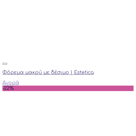
Φόρεμα μακρύ με δέσιμο | Estetica
Αγορά
-22%