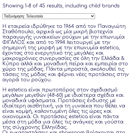
Showing 1–8 of 45 results, including child brands
Η εταιρεία ιδρύθηκε το 1964 από τον Παναγιώτη
Σταθόπουλο, αρχικά ως μία μικρή βιοτεχνία
παραγωγής γυναικείων ρούχων με την επωνυμία
ΦΙΓΑΛΟΣ και από το 1994 λειτουργεί με την
σημερινή της μορφή με την επωνυμία estetica,
έχοντας στο ενεργητικό της μεγάλες και
μακροχρόνιες συνεργασίες σε όλη την Ελλάδα &
Κύπρο αλλά και μοναδική πείρα και εμπειρία στο
χώρο της μόδας. Πάντα μπροστά, ακολουθεί τις
τάσεις της μόδας και φέρνει νέες προτάσεις στην
αγορά του ρούχου.
Η estetica είναι πρωτοπόρος στον σχεδιασμό
μεγάλων μεγεθών (48-60) με ιδιαίτερα σχέδια και
μοναδικά υφάσματα. Προτάσεις ένδυσης με
ιδιαίτερη αισθητική, για τη γυναίκα που θέλει να
είναι κομψή, καλοντυμένη όλες τις ώρες και
οικονομικά. Oι προτάσεις estetica είναι πάντα
μέσα στη μόδα για όλες τις ανάγκες και γούστα
της σύγχρονης Ελληνίδας.
Οι εγκαταστάσεις και showroom βρίσκονται στο