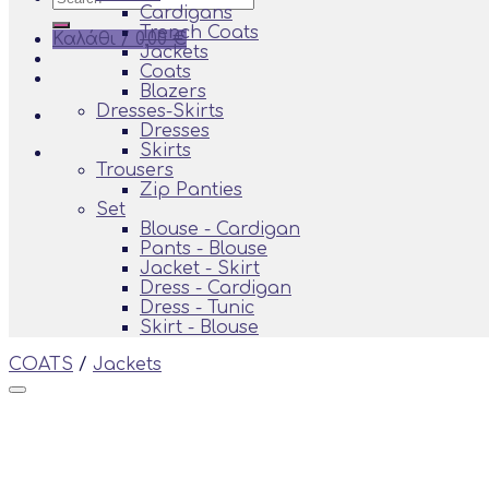
Cardigans
for:
Trench Coats
Καλάθι /
0,00
€
Jackets
Coats
Blazers
Dresses-Skirts
Dresses
Skirts
Trousers
Zip Panties
Set
Blouse - Cardigan
Pants - Blouse
Jacket - Skirt
Dress - Cardigan
Dress - Tunic
Skirt - Blouse
COATS
/
Jackets