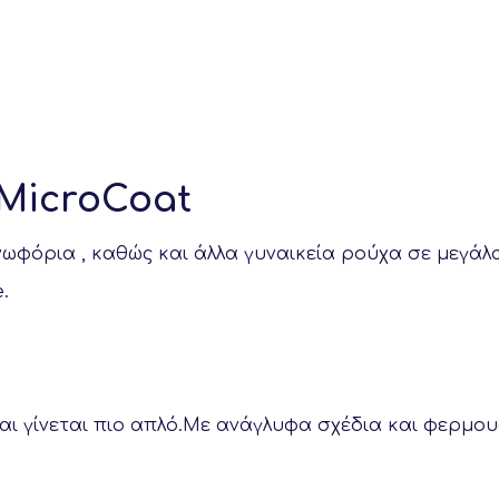
ΜicroCoat
πανωφόρια , καθώς και άλλα γυναικεία ρούχα σε μεγά
.
 γίνεται πιο απλό.Με ανάγλυφα σχέδια και φερμουά